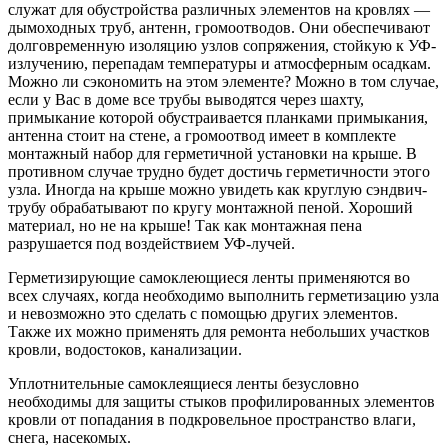
служат для обустройства различных элементов на кровлях —
дымоходных труб, антенн, громоотводов. Они обеспечивают
долговременную изоляцию узлов сопряжения, стойкую к УФ-
излучению, перепадам температуры и атмосферным осадкам.
Можно ли сэкономить на этом элементе? Можно в том случае,
если у Вас в доме все трубы выводятся через шахту,
примыкание которой обустраивается планками примыкания,
антенна стоит на стене, а громоотвод имеет в комплекте
монтажный набор для герметичной установки на крыше. В
противном случае трудно будет достичь герметичности этого
узла. Иногда на крыше можно увидеть как круглую сэндвич-
трубу обрабатывают по кругу монтажной пеной. Хороший
материал, но не на крыше! Так как монтажная пена
разрушается под воздействием УФ-лучей.
Герметизирующие самоклеющиеся ленты применяются во
всех случаях, когда необходимо выполнить герметизацию узла
и невозможно это сделать с помощью других элементов.
Также их можно применять для ремонта небольших участков
кровли, водостоков, канализации.
Уплотнительные самоклеящиеся ленты безусловно
необходимы для защиты стыков профилированных элементов
кровли от попадания в подкровельное пространство влаги,
снега, насекомых.