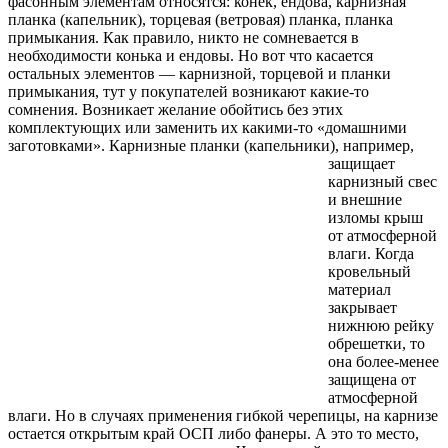
фасонным элементам относятся: конек, ендова, карнизная
планка (капельник), торцевая (ветровая) планка, планка
примыкания. Как правило, никто не сомневается в
необходимости конька и ендовы. Но вот что касается
остальных элементов — карнизной, торцевой и планки
примыкания, тут у покупателей возникают какие-то
сомнения. Возникает желание обойтись без этих
комплектующих или заменить их какими-то «домашними
заготовками». Карнизные планки
(капельники), например,
защищает
карнизный свес
и внешние
изломы крыш
от атмосферной
влаги. Когда
кровельный
материал
закрывает
нижнюю рейку
обрешетки, то
она более-менее
защищена от
атмосферной
влаги. Но в случаях применения гибкой черепицы, на карнизе
остается открытым край ОСП либо фанеры. А это то место,