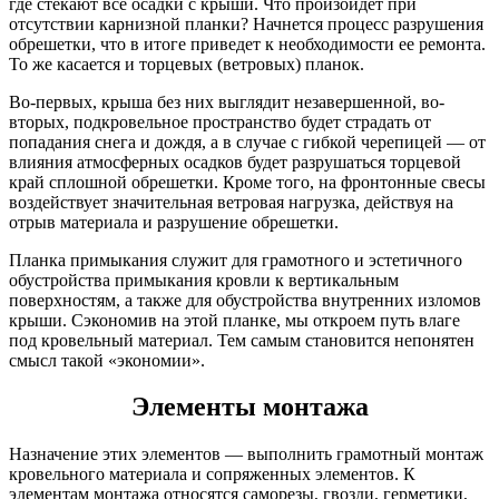
где стекают все осадки с крыши. Что произойдет при
отсутствии карнизной планки? Начнется процесс разрушения
обрешетки, что в итоге приведет к необходимости ее ремонта.
То же касается и торцевых (ветровых) планок.
Во-первых, крыша без них выглядит незавершенной, во-
вторых, подкровельное пространство будет страдать от
попадания снега и дождя, а в случае с гибкой черепицей — от
влияния атмосферных осадков будет разрушаться торцевой
край сплошной обрешетки. Кроме того, на фронтонные свесы
воздействует значительная ветровая нагрузка, действуя на
отрыв материала и разрушение обрешетки.
Планка примыкания служит для грамотного и эстетичного
обустройства примыкания кровли к вертикальным
поверхностям, а также для обустройства внутренних изломов
крыши. Сэкономив на этой планке, мы откроем путь влаге
под кровельный материал. Тем самым становится непонятен
смысл такой «экономии».
Элементы монтажа
Назначение этих элементов — выполнить грамотный монтаж
кровельного материала и сопряженных элементов. К
элементам монтажа относятся саморезы, гвозди, герметики,