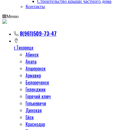
Строительство крыши частного дома
Контакты
Меню
8(961)509-73-47
г.Тихорецк
Абинск
Анапа
Апшеронск
Армавир
Белореченск
Геленджик
Горячий ключ
Гулькевичи
Динская
Ейск
Краснодар