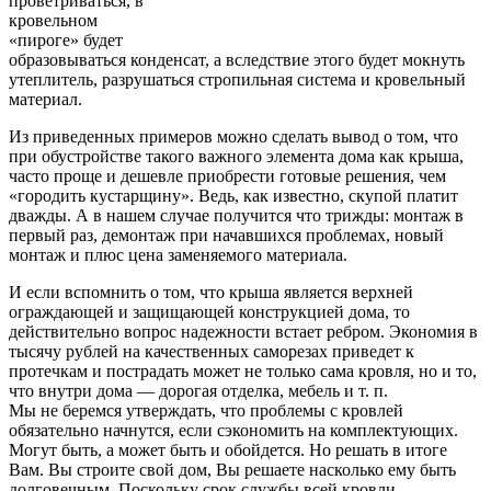
проветриваться, в
кровельном
«пироге» будет
образовываться конденсат, а вследствие этого будет мокнуть
утеплитель, разрушаться стропильная система и кровельный
материал.
Из приведенных примеров можно сделать вывод о том, что
при обустройстве такого важного элемента дома как крыша,
часто проще и дешевле приобрести готовые решения, чем
«городить кустарщину». Ведь, как известно, скупой платит
дважды. А в нашем случае получится что трижды: монтаж в
первый раз, демонтаж при начавшихся проблемах, новый
монтаж и плюс цена заменяемого материала.
И если вспомнить о том, что крыша является верхней
ограждающей и защищающей конструкцией дома, то
действительно вопрос надежности встает ребром. Экономия в
тысячу рублей на качественных саморезах приведет к
протечкам и пострадать может не только сама кровля, но и то,
что внутри дома — дорогая отделка, мебель и т. п.
Мы не беремся утверждать, что проблемы с кровлей
обязательно начнутся, если сэкономить на комплектующих.
Могут быть, а может быть и обойдется. Но решать в итоге
Вам. Вы строите свой дом, Вы решаете насколько ему быть
долговечным. Поскольку срок службы всей кровли