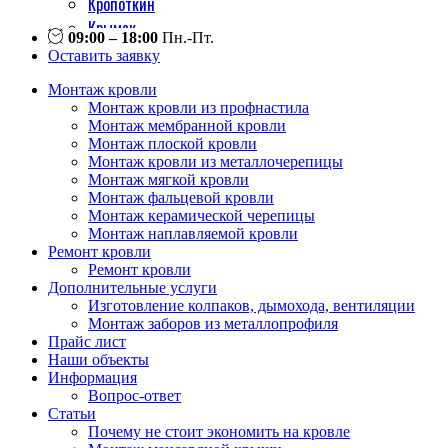
Кропоткин
Крымск
09:00 – 18:00
Пн.-Пт.
Кореновск
Оставить заявку
Курганинск
Монтаж кровли
Лабинск
Монтаж кровли из профнастила
Майкоп
Монтаж мембранной кровли
Монтаж плоской кровли
Новороссийск
Монтаж кровли из металлочерепицы
Новокубанск
Монтаж мягкой кровли
Приморско-ахтарск
Монтаж фальцевой кровли
Монтаж керамической черепицы
Славянск на кубани
Монтаж наплавляемой кровли
Сочи
Ремонт кровли
Темрюк
Ремонт кровли
Дополнительные услуги
Тимашевск
Изготовление колпаков, дымохода, вентиляции
Тихорецк
Монтаж заборов из металлопрофиля
Туапсе
Прайс лист
Наши объекты
Усть-лабинск
Информация
Хадыженск
Вопрос-ответ
Статьи
Почему не стоит экономить на кровле