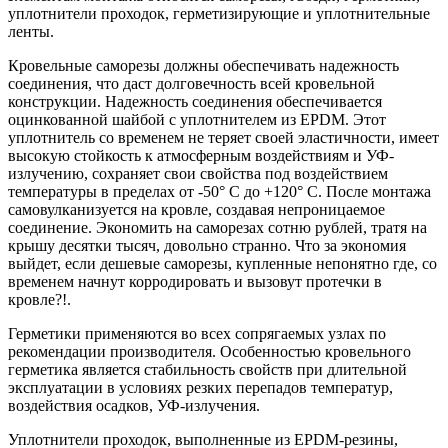
уплотнители проходок, герметизирующие и уплотнительные
ленты.
Кровельные саморезы должны обеспечивать надежность
соединения, что даст долговечность всей кровельной
конструкции. Надежность соединения обеспечивается
оцинкованной шайбой с уплотнителем из EPDM. Этот
уплотнитель со временем не теряет своей эластичности, имеет
высокую стойкость к атмосферным воздействиям и УФ-
излучению, сохраняет свои свойства под воздействием
температуры в пределах от -50° C до +120° C. После монтажа
самовулканизуется на кровле, создавая непроницаемое
соединение. Экономить на саморезах сотню рублей, тратя на
крышу десятки тысяч, довольно странно. Что за экономия
выйдет, если дешевые саморезы, купленные непонятно где, со
временем начнут корродировать и вызовут протечки в
кровле?!.
Герметики применяются во всех сопрягаемых узлах по
рекомендации производителя. Особенностью кровельного
герметика является стабильность свойств при длительной
эксплуатации в условиях резких перепадов температур,
воздействия осадков, УФ-излучения.
Уплотнители проходок, выполненные из EPDM-резины,